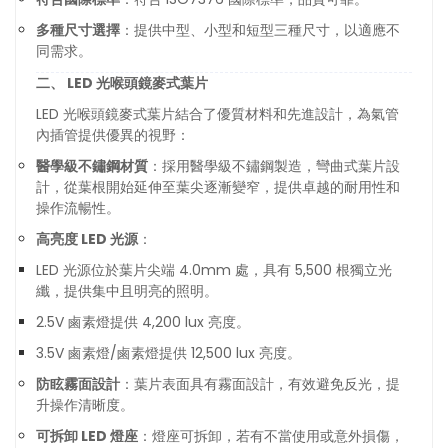
多種尺寸選擇
：提供中型、小型和短型三種尺寸，以適應不
同需求。
二、 LED 光喉頭鏡麥式葉片
LED 光喉頭鏡麥式葉片結合了優質材料和先進設計，為氣管
內插管提供優異的視野：
醫學級不鏽鋼材質
：採用醫學級不鏽鋼製造，彎曲式葉片設
計，從葉根開始延伸至葉尖逐漸變窄，提供卓越的耐用性和
操作流暢性。
高亮度 LED 光源
：
LED 光源位於葉片尖端 4.0mm 處，具有 5,500 根獨立光
纖，提供集中且明亮的照明。
2.5V 鹵素燈提供 4,200 lux 亮度。
3.5V 鹵素燈/鹵素燈提供 12,500 lux 亮度。
防眩霧面設計
：葉片表面具有霧面設計，有效避免反光，提
升操作清晰度。
可拆卸 LED 燈座
：燈座可拆卸，若有不當使用或意外損傷，