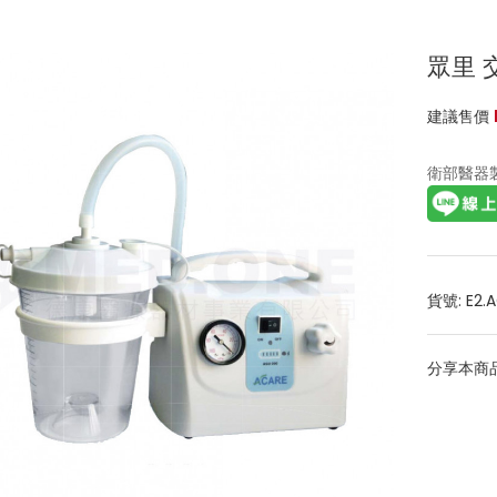
眾里 
建議售價
衛部醫器
貨號: E2.
分享本商品