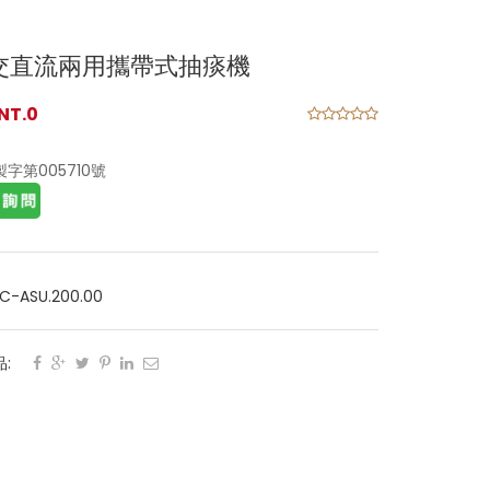
交直流兩用攜帶式抽痰機
NT.0
製字第
005710
號
AC-ASU.200.00
: