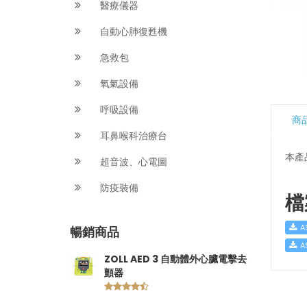
醫療儀器
自動心肺復甦機
急救包
氧氣設備
呼吸設備
商
耳鼻喉科治療台
本產
超音波、心電圖
防疫裝備
檔
A
暢銷商品
A
ZOLL AED 3 自動體外心臟電擊去
顫器